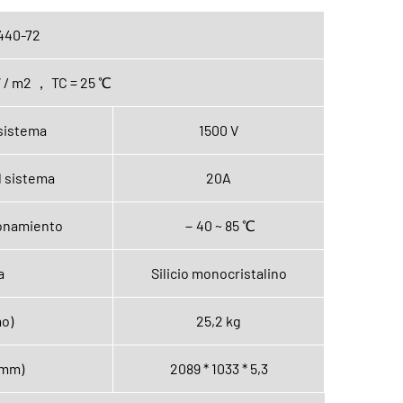
440-72
 / m2 ， TC = 25 ℃
 sistema
1500 V
l sistema
20A
onamiento
－40 ~ 85 ℃
a
Silicio monocristalino
o)
25,2 kg
(mm)
2089 * 1033 * 5,3