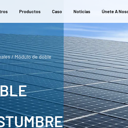
tros
Productos
Caso
Noticias
Únete A Nos
nales
/
Módulo de doble
OBLE
OSTUMBRE