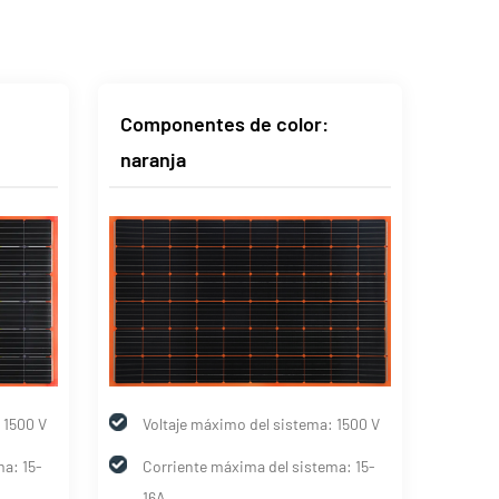
Componentes de color:
Comp
naranja
 1500 V
Voltaje máximo del sistema: 1500 V
Vol
a: 15-
Corriente máxima del sistema: 15-
Cor
16A
16A