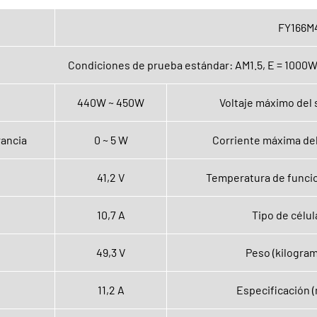
FY166M
Condiciones de prueba estándar: AM1.5, E = 1000W
440W ~ 450W
Voltaje máximo del
rancia
0 ~ 5 W
Corriente máxima de
41,2 V
Temperatura de funci
10,7 A
Tipo de célul
49,3 V
Peso (kilogram
11,2 A
Especificación 