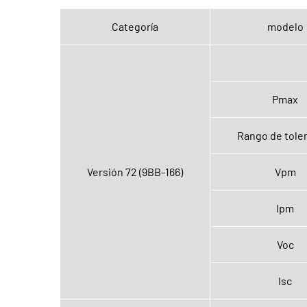
Categoría
modelo
Pmax
Rango de tole
Versión 72 (9BB-166)
Vpm
Ipm
Voc
Isc