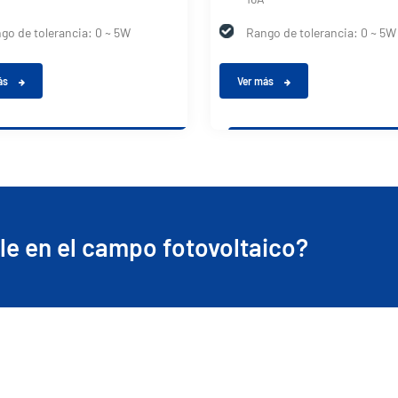
go de tolerancia: 0 ~ 5W
Rango de tolerancia: 0 ~ 5W
ás
Ver más
e en el campo fotovoltaico?