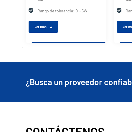
Rango de tolerancia: 0 ~ 5W
Ran
Ver más
Ver m
¿Busca un proveedor confiabl
CONTÁCTENOS