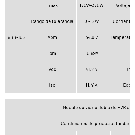
Pmax
175W-370W
Voltaje 
Rango de tolerancia
0 ~ 5 W
Corriente
9BB-166
Vpm
34,0 V
Temperatur
Ipm
10,89A
Ti
Voc
41,2 V
Pes
Isc
11.41A
Espec
Módulo de vidrio doble de PVB de 
Condiciones de prueba estándar: A