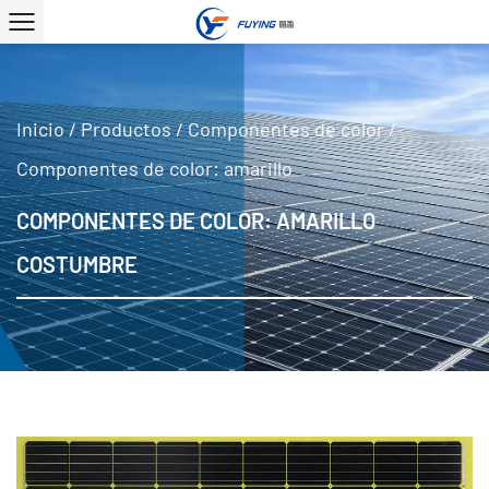
Inicio
/
Productos
/
Componentes de color
/
Componentes de color: amarillo
COMPONENTES DE COLOR: AMARILLO
COSTUMBRE