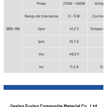
Pmax
210W ~ 450W
Voltaje
Rango de tolerancia
0 ~ 5 W
Corrient
9BB-166
Vpm
41,2 V
Temperatu
Ipm
10,7 A
Voc
49,3 V
Pe
Isc
11,2 A
Esp
Jiaxing Fuying Composite Material Co., Ltd.